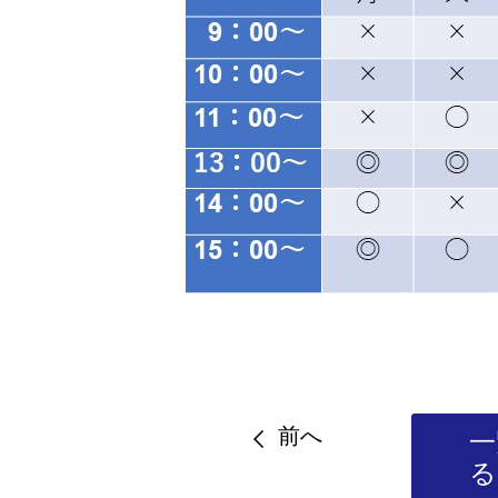
前へ
一
る