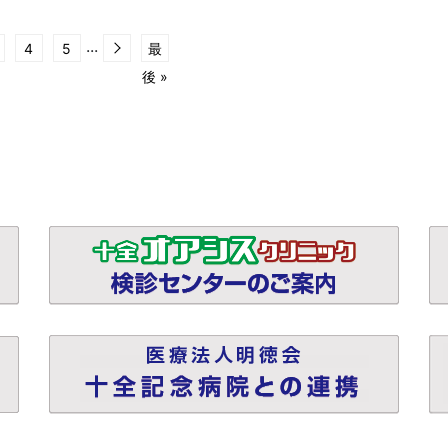
...
4
5
最
後 »